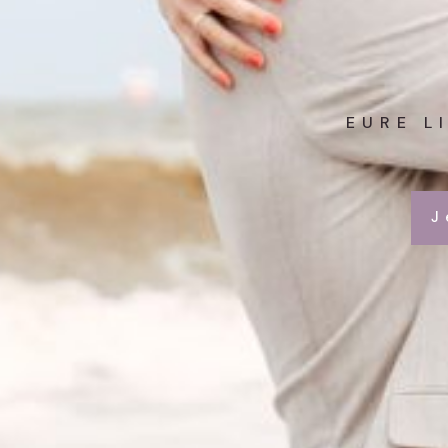
EURE L
J