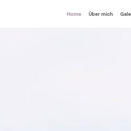
Home
Über mich
Gale